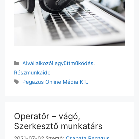
Alvállalkozói együttműködés
,
Részmunkaidő
Pegazus Online Média Kft.
Operatőr – vágó,
Szerkesztő munkatárs
2021-07-02
Szerző:
Csapata Pegazus