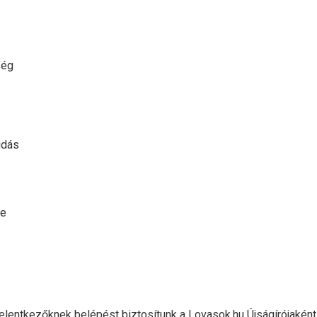
ség
udás
te
t jelentkezőknek belépést biztosítunk a Lovasok.hu Újságírójak