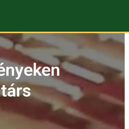
ényeken
társ