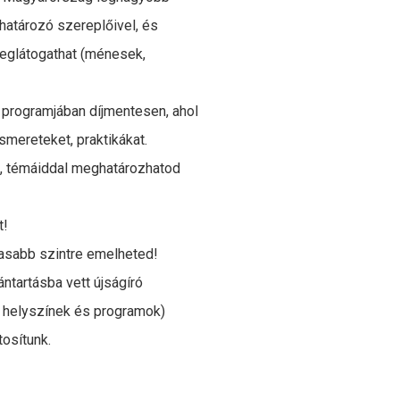
határozó szereplőivel, és
meglátogathat (ménesek,
 programjában díjmentesen, ahol
ismereteket, praktikákat.
, témáiddal meghatározhatod
t!
asabb szintre emelheted!
ntartásba vett újságíró
i helyszínek és programok)
osítunk.