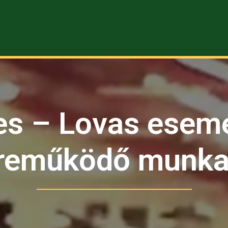
es – Lovas esem
reműködő munka