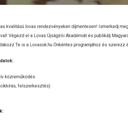
gas kvalitású lovas rendezvényeken díjmentesen! Ismerkedj meg,
ival! Végezd el a Lovas Újságírói Akadémiát és publikálj Magya
atlakozz Te is a Lovasok.hu Önkéntes programjához és szerezz 
datok:
tív közreműködés
ikkírás, felszerkesztés)
k: