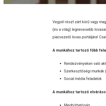
Vegyél részt zárt körű vagy ma
(és a világ) legnevesebb lovasa
piacvezető lovas portáljára! Cs
A munkához tartozó főbb fela
Rendezvényeken való ak
Szerkesztőségi munkák (c
Social média feladatok
A munkához tartozó elváráso
Megbízhatóság