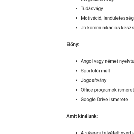
Tudásvágy
Motiváció, lendületesség
Jó kommunikációs kész
Előny:
Angol vagy német nyelvt
Sportolói múlt
Jogosítvány
Office programok ismere
Google Drive ismerete
Amit kínálunk:
A sikeres felvételt nyer