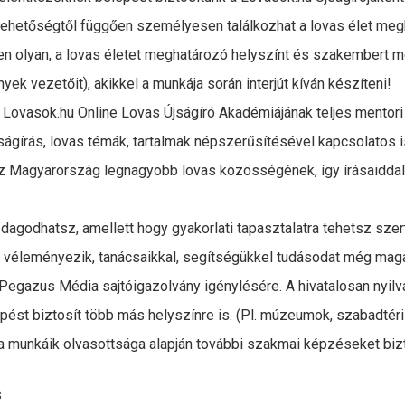
lehetőségtől függően személyesen találkozhat a lovas élet meg
en olyan, a lovas életet meghatározó helyszínt és szakembert 
yek vezetőit), akikkel a munkája során interjút kíván készíteni!
 Lovasok.hu Online Lovas Újságíró Akadémiájának teljes mentori
 újságírás, lovas témák, tartalmak népszerűsítésével kapcsolatos 
z Magyarország legnagyobb lovas közösségének, így írásaiddal
dagodhatsz, amellett hogy gyakorlati tapasztalatra tehetsz szer
k véleményezik, tanácsaikkal, segítségükkel tudásodat még mag
Pegazus Média sajtóigazolvány igénylésére. A hivatalosan nyilvá
pést biztosít több más helyszínre is. (Pl. múzeumok, szabadtér
 a munkáik olvasottsága alapján további szakmai képzéseket bizt
s