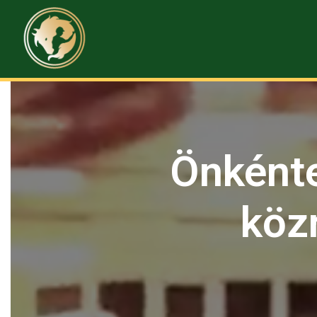
Önként
köz