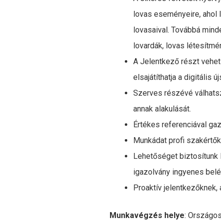
lovas eseményeire, ahol 
lovasaival. Továbbá mind
lovardák, lovas létesítmén
A Jelentkező részt vehet
elsajátíthatja a digitális
Szerves részévé válhats
annak alakulását.
Értékes referenciával gaz
Munkádat profi szakértő
Lehetőséget biztosítunk 
igazolvány ingyenes belé
Proaktív jelentkezőknek,
Munkavégzés helye
: Országo